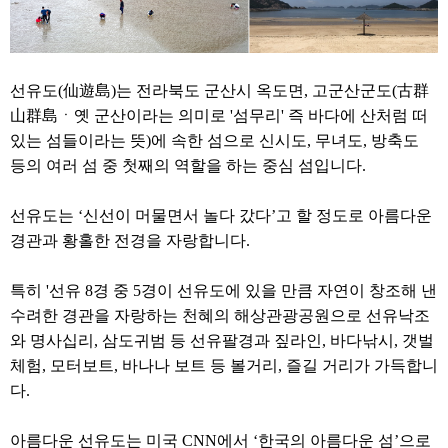
선유도(仙遊島)는 전라북도 군산시 옥도면, 고군산군도(古群
山群島ㆍ옛 군산이라는 의미로 '섬무리' 즉 바다에 산처럼 떠
있는 섬들이라는 뜻)에 속한 섬으로 신시도, 무녀도, 방축도
등의 여러 섬 중 첫째의 역할을 하는 중심 섬입니다.
선유도는 ‘신선이 머물면서 놀다 갔다’고 할 정도로 아름다운
경관과 황홀한 전경을 자랑합니다.
특히 '선유 8경 중 5경이 선유도에 있을 만큼 자연이 창조해 낸
수려한 경관을 자랑하는 천혜의 해상관광공원으로 선유낙조
와 명사십리, 삼도귀범 등 선유팔경과 짚라인, 바다낚시, 갯벌
체험, 모터보트, 바나나 보트 등 볼거리, 즐길 거리가 가득합니
다.
아름다운 선유도는 미국 CNN에서 ‘한국의 아름다운 섬’으로