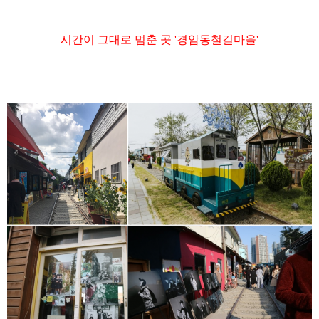
시간이 그대로 멈춘 곳
'
경암동철길마을
'