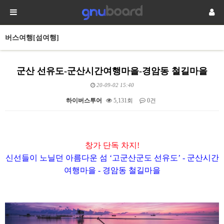
버스여행[섬여행]
군산 선유도-군산시간여행마을-경암동 철길마을
20-09-02 15:40
하이버스투어
5,131회
0건
본문
창가 단독 차지!
신선들이 노닐던 아름다운 섬
‘
고군산군도 선유도
’ -
군산시간
여행마을 - 경암동 철길마을