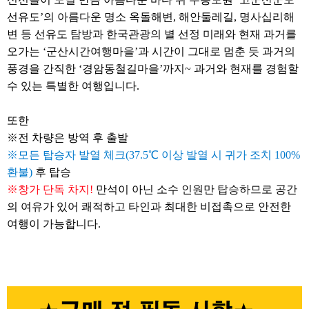
선유도’의 아름다운 명소 옥돌해변, 해안둘레길, 명사십리해
변 등 선유도 탐방과 한국관광의 별 선정 미래와 현재 과거를
오가는 ‘군산시간여행마을’과 시간이 그대로 멈춘 듯 과거의
풍경을 간직한 ‘경암동철길마을’까지~ 과거와 현재를 경험할
수 있는 특별한 여행입니다.
또한
※전 차량은 방역 후 출발
※모든 탑승자 발열 체크(37.5℃ 이상 발열 시 귀가 조치 100%
환불)
후 탑승
※창가 단독 차지!
만석이 아닌 소수 인원만 탑승하므로 공간
의 여유가 있어 쾌적하고 타인과 최대한 비접촉으로 안전한
여행이 가능합니다.