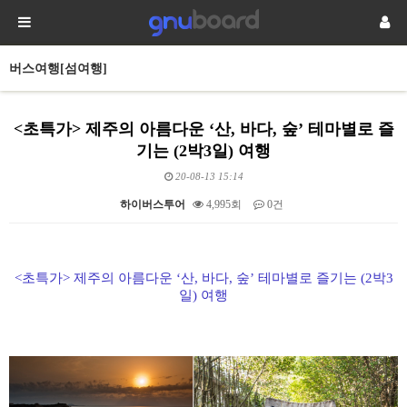
버스여행[섬여행]
<초특가> 제주의 아름다운 ‘산, 바다, 숲’ 테마별로 즐
기는 (2박3일) 여행
20-08-13 15:14
하이버스투어
4,995회
0건
본문
<
초특가
>
제주의 아름다운
‘
산
,
바다
,
숲
’
테마별로 즐기는
(2
박
3
일
)
여행