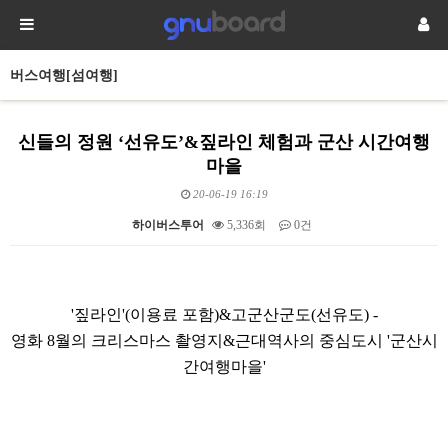
버스여행[섬여행]
신들의 정원 ‘선유도’&짚라인 체험과 군산 시간여행
마을
20-06-19 16:19
하이버스투어
5,336회
0건
본문
'짚라인'(이용료 포함)&고군산군도(선유도) -
영화 8월의 크리스마스 촬영지&근대역사의 중심도시 '군산시
간여행마을'