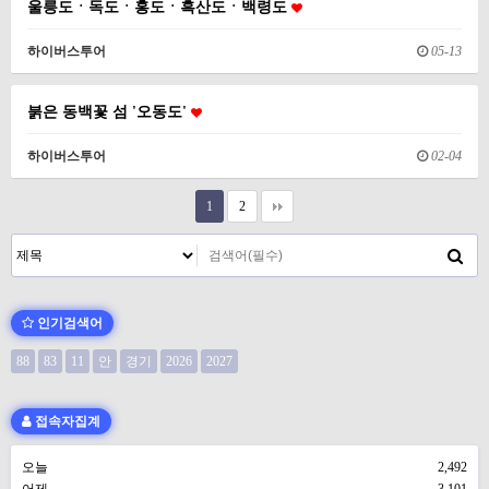
울릉도ㆍ독도ㆍ홍도ㆍ흑산도ㆍ백령도
하이버스투어
05-13
붉은 동백꽃 섬 '오동도'
하이버스투어
02-04
1
2
인기검색어
88
83
11
안
경기
2026
2027
접속자집계
오늘
2,492